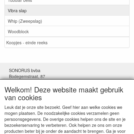
Vibra slap
Whip (Zweepslag)
Woodblock
Koopjes - einde reeks
SONORUS bvba
Bodegemstraat, 87
1000 Brussel
Welkom! Deze website maakt gebruik
België
van cookies
Tel: (+32) 02/511.11.63
Leuk dat je onze site bezoekt. Geef hier aan welke cookies we
mogen plaatsen. De noodzakelijke cookies verzamelen geen
Mail:
sonorus@skynet.be
persoonsgegevens. De overige cookies helpen ons de site en je
bezoekerservaring te verbeteren. Ook helpen ze ons om onze
Openingsuren:
producten beter bij je onder de aandacht te brengen. Ga je voor