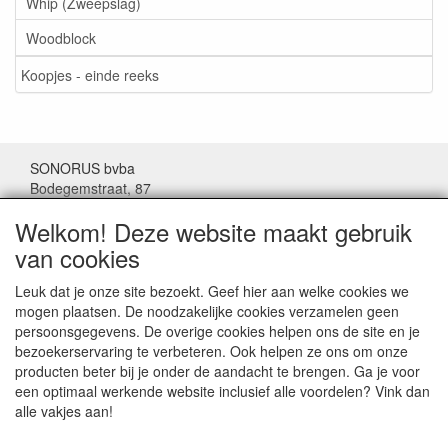
Whip (Zweepslag)
Woodblock
Koopjes - einde reeks
SONORUS bvba
Bodegemstraat, 87
1000 Brussel
Welkom! Deze website maakt gebruik
België
van cookies
Tel: (+32) 02/511.11.63
Leuk dat je onze site bezoekt. Geef hier aan welke cookies we
mogen plaatsen. De noodzakelijke cookies verzamelen geen
Mail:
sonorus@skynet.be
persoonsgegevens. De overige cookies helpen ons de site en je
bezoekerservaring te verbeteren. Ook helpen ze ons om onze
Openingsuren:
producten beter bij je onder de aandacht te brengen. Ga je voor
Maandag tot donderdag van 10 tot17 uur.
een optimaal werkende website inclusief alle voordelen? Vink dan
Vrijdag van 10 tot 16 uur.
alle vakjes aan!