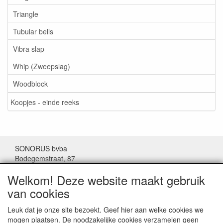
Triangle
Tubular bells
Vibra slap
Whip (Zweepslag)
Woodblock
Koopjes - einde reeks
SONORUS bvba
Bodegemstraat, 87
1000 Brussel
Welkom! Deze website maakt gebruik
België
van cookies
Tel: (+32) 02/511.11.63
Leuk dat je onze site bezoekt. Geef hier aan welke cookies we
mogen plaatsen. De noodzakelijke cookies verzamelen geen