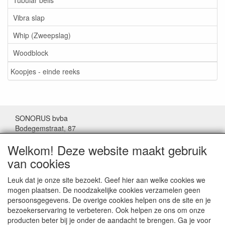
Vibra slap
Whip (Zweepslag)
Woodblock
Koopjes - einde reeks
SONORUS bvba
Bodegemstraat, 87
1000 Brussel
Welkom! Deze website maakt gebruik
België
van cookies
Tel: (+32) 02/511.11.63
Leuk dat je onze site bezoekt. Geef hier aan welke cookies we
mogen plaatsen. De noodzakelijke cookies verzamelen geen
Mail:
sonorus@skynet.be
persoonsgegevens. De overige cookies helpen ons de site en je
bezoekerservaring te verbeteren. Ook helpen ze ons om onze
Openingsuren:
producten beter bij je onder de aandacht te brengen. Ga je voor