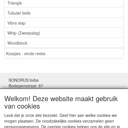
Triangle
Tubular bells
Vibra slap
Whip (Zweepslag)
Woodblock
Koopjes - einde reeks
SONORUS bvba
Bodegemstraat, 87
1000 Brussel
Welkom! Deze website maakt gebruik
België
van cookies
Tel: (+32) 02/511.11.63
Leuk dat je onze site bezoekt. Geef hier aan welke cookies we
mogen plaatsen. De noodzakelijke cookies verzamelen geen
Mail:
sonorus@skynet.be
persoonsgegevens. De overige cookies helpen ons de site en je