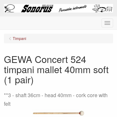
Menu
Timpani
GEWA Concert 524
timpani mallet 40mm soft
(1 pair)
**3
shaft 36cm - head 40mm - cork core with
felt