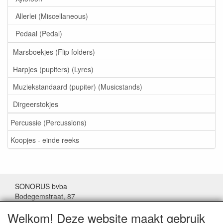
Allerlei (Miscellaneous)
Pedaal (Pedal)
Marsboekjes (Flip folders)
Harpjes (pupiters) (Lyres)
Muziekstandaard (pupiter) (Musicstands)
Dirgeerstokjes
Percussie (Percussions)
Koopjes - einde reeks
SONORUS bvba
Bodegemstraat, 87
1000 Brussel
Welkom! Deze website maakt gebruik
België