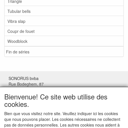
Triangle
Tubular bells
Vibra slap
Coupr de fouet
Woodblock
Fin de séries
SONORUS bvba
Rue Bodeghem, 87
1000 Bruxelles
Bienvenue! Ce site web utilise des
Belgique
cookies.
Tel: (+32) 02/511.11.63
Bien que vous visitez notre site. Veuillez indiquer ici les cookies
que nous pouvons placer. Les cookies nécessaires ne collectent
Mail:
sonorus@skynet.be
pas de données personnelles. Les autres cookies nous aident à