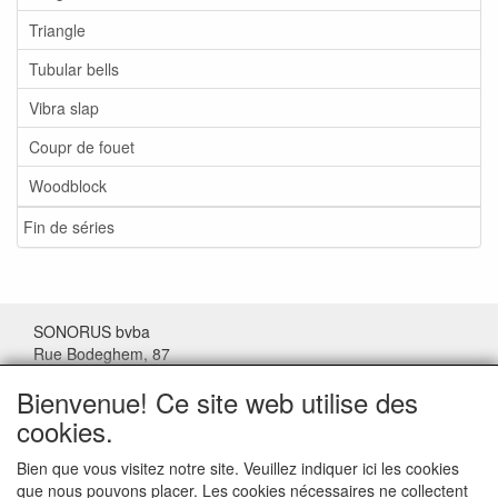
Triangle
Tubular bells
Vibra slap
Coupr de fouet
Woodblock
Fin de séries
SONORUS bvba
Rue Bodeghem, 87
1000 Bruxelles
Bienvenue! Ce site web utilise des
Belgique
cookies.
Tel: (+32) 02/511.11.63
Bien que vous visitez notre site. Veuillez indiquer ici les cookies
que nous pouvons placer. Les cookies nécessaires ne collectent
Mail:
sonorus@skynet.be