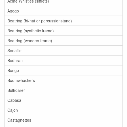
Acme Whistles (sifflets)
Agogo
Beatring (hi-hat or percussionstand)
Beatring (synthetic frame)
Beatring (wooden frame)
Sonaille
Bodhran
Bongo
Boomwhackers
Bullroarer
Cabasa
Cajon
Castagnettes