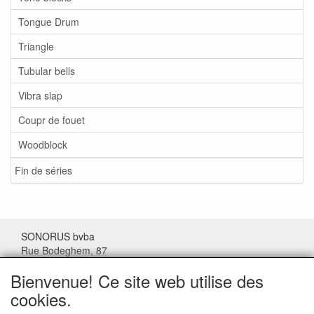
Tongue Drum
Triangle
Tubular bells
Vibra slap
Coupr de fouet
Woodblock
Fin de séries
SONORUS bvba
Rue Bodeghem, 87
1000 Bruxelles
Bienvenue! Ce site web utilise des
Belgique
cookies.
Tel: (+32) 02/511.11.63