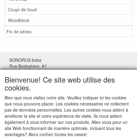
Coupr de fouet
Woodblock
Fin de séries
SONORUS bvba
Rue Bodeghem, 87
1000 Bruxelles
Bienvenue! Ce site web utilise des
Belgique
cookies.
Tel: (+32) 02/511.11.63
Bien que vous visitez notre site. Veuillez indiquer ici les cookies
que nous pouvons placer. Les cookies nécessaires ne collectent
Mail:
sonorus@skynet.be
pas de données personnelles. Les autres cookies nous aident à
améliorer le site et votre expérience de visite. Ils nous aident
Heures d'ouverture:
également à vous informer sur nos produits. Allez-vous pour un
Lundi au jeudi de 10 à 17 h.
site Web fonctionnant de manière optimale, incluant tous les
Vendredi de 10 à 16h
avantages? Alors cochez toutes les cases!