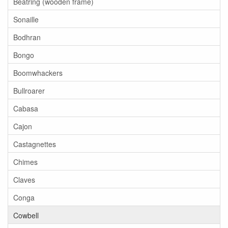
Beatring (wooden frame)
Sonaille
Bodhran
Bongo
Boomwhackers
Bullroarer
Cabasa
Cajon
Castagnettes
Chimes
Claves
Conga
Cowbell