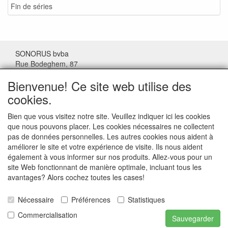
Fin de séries
SONORUS bvba
Rue Bodeghem, 87
1000 Bruxelles
Bienvenue! Ce site web utilise des
Belgique
cookies.
Tel: (+32) 02/511.11.63
Bien que vous visitez notre site. Veuillez indiquer ici les cookies
que nous pouvons placer. Les cookies nécessaires ne collectent
Mail:
sonorus@skynet.be
pas de données personnelles. Les autres cookies nous aident à
améliorer le site et votre expérience de visite. Ils nous aident
Heures d'ouverture:
également à vous informer sur nos produits. Allez-vous pour un
Lundi au jeudi de 10 à 17 h.
site Web fonctionnant de manière optimale, incluant tous les
Vendredi de 10 à 16h
avantages? Alors cochez toutes les cases!
Nécessaire
Préférences
Statistiques
TVA: BE.0467.066.282
Commercialisation
Sauvegarder
Belfius: BE53 0682 1772 8853