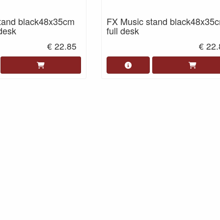
tand black48x35cm
FX Music stand black48x35
desk
full desk
€ 22.85
€ 22