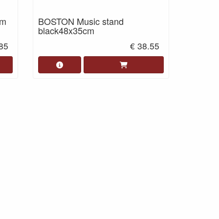
cm
BOSTON Music stand
black48x35cm
.85
€ 38.55