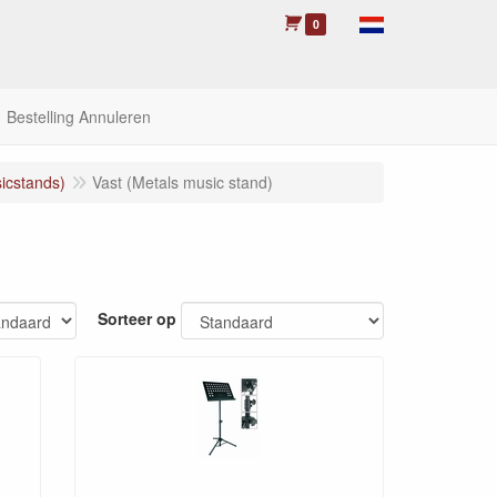
0
Bestelling Annuleren
icstands)
Vast (Metals music stand)
Sorteer op