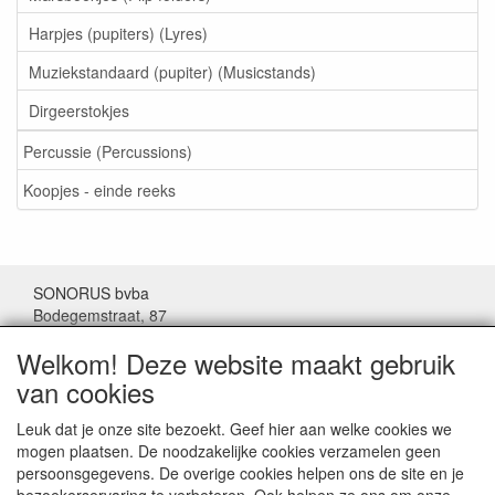
Harpjes (pupiters) (Lyres)
Muziekstandaard (pupiter) (Musicstands)
Dirgeerstokjes
Percussie (Percussions)
Koopjes - einde reeks
SONORUS bvba
Bodegemstraat, 87
1000 Brussel
Welkom! Deze website maakt gebruik
België
van cookies
Tel: (+32) 02/511.11.63
Leuk dat je onze site bezoekt. Geef hier aan welke cookies we
mogen plaatsen. De noodzakelijke cookies verzamelen geen
Mail:
sonorus@skynet.be
persoonsgegevens. De overige cookies helpen ons de site en je