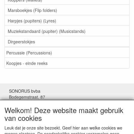
Marsboekjes (Flip folders)
Harpjes (pupiters) (Lyres)
Muziekstandaard (pupiter) (Musicstands)
Dirgeerstokjes
Percussie (Percussions)
Koopjes - einde reeks
SONORUS bvba
Bodegemstraat, 87
1000 Brussel
Welkom! Deze website maakt gebruik
België
van cookies
Tel: (+32) 02/511.11.63
Leuk dat je onze site bezoekt. Geef hier aan welke cookies we
mogen plaatsen. De noodzakelijke cookies verzamelen geen