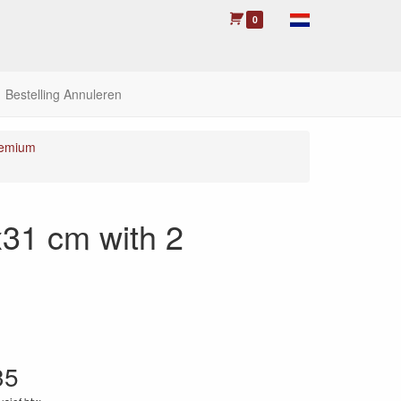
0
Bestelling Annuleren
emium
31 cm with 2
35