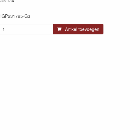
lusief btw
HGP231795-G3
Artikel toevoegen