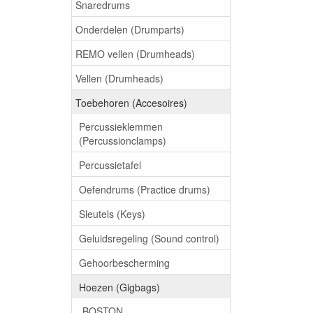
Snaredrums
Onderdelen (Drumparts)
REMO vellen (Drumheads)
Vellen (Drumheads)
Toebehoren (Accesoires)
Percussieklemmen
(Percussionclamps)
Percussietafel
Oefendrums (Practice drums)
Sleutels (Keys)
Geluidsregeling (Sound control)
Gehoorbescherming
Hoezen (Gigbags)
BOSTON