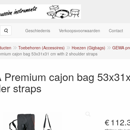
Zoeken
Geschiedenis
Verkoopsvoorwaarden
Contact
ducten
Toebehoren (Accesoires)
Hoezen (Gigbags)
GEWA pr
ium cajon bag 53x31x31 cm with 2 shoulder straps
Premium cajon bag 53x31x
er straps
€
112.