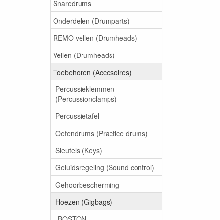
Snaredrums
Onderdelen (Drumparts)
REMO vellen (Drumheads)
Vellen (Drumheads)
Toebehoren (Accesoires)
Percussieklemmen
(Percussionclamps)
Percussietafel
Oefendrums (Practice drums)
Sleutels (Keys)
Geluidsregeling (Sound control)
Gehoorbescherming
Hoezen (Gigbags)
BOSTON