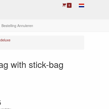
0
Bestelling Annuleren
deluxe
g with stick-bag
5