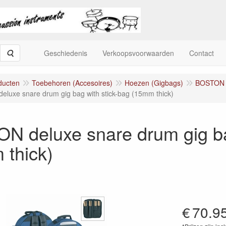
Zoeken
Geschiedenis
Verkoopsvoorwaarden
Contact
ducten
Toebehoren (Accesoires)
Hoezen (Gigbags)
BOSTON 
luxe snare drum gig bag with stick-bag (15mm thick)
N deluxe snare drum gig ba
 thick)
€
70.9