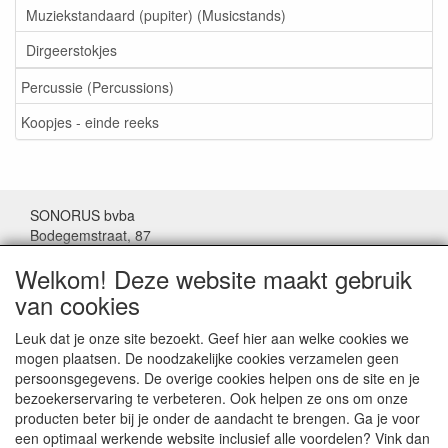
Muziekstandaard (pupiter) (Musicstands)
Dirgeerstokjes
Percussie (Percussions)
Koopjes - einde reeks
SONORUS bvba
Bodegemstraat, 87
1000 Brussel
Welkom! Deze website maakt gebruik
België
van cookies
Tel: (+32) 02/511.11.63
Leuk dat je onze site bezoekt. Geef hier aan welke cookies we
mogen plaatsen. De noodzakelijke cookies verzamelen geen
Mail:
sonorus@skynet.be
persoonsgegevens. De overige cookies helpen ons de site en je
bezoekerservaring te verbeteren. Ook helpen ze ons om onze
Openingsuren:
producten beter bij je onder de aandacht te brengen. Ga je voor
Maandag tot donderdag van 10 tot17 uur.
een optimaal werkende website inclusief alle voordelen? Vink dan