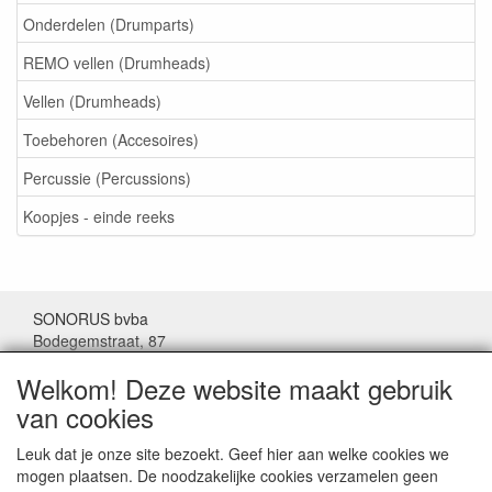
Onderdelen (Drumparts)
REMO vellen (Drumheads)
Vellen (Drumheads)
Toebehoren (Accesoires)
Percussie (Percussions)
Koopjes - einde reeks
SONORUS bvba
Bodegemstraat, 87
1000 Brussel
Welkom! Deze website maakt gebruik
België
van cookies
Tel: (+32) 02/511.11.63
Leuk dat je onze site bezoekt. Geef hier aan welke cookies we
mogen plaatsen. De noodzakelijke cookies verzamelen geen
Mail:
sonorus@skynet.be