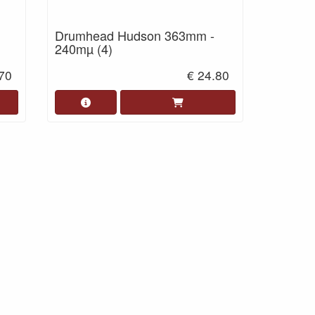
Drumhead Hudson 363mm -
240mµ (4)
.70
€ 24.80