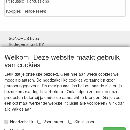
Percussie (Percussions)
Koopjes - einde reeks
SONORUS bvba
Bodegemstraat, 87
1000 Brussel
Welkom! Deze website maakt gebruik
België
van cookies
Tel: (+32) 02/511.11.63
Leuk dat je onze site bezoekt. Geef hier aan welke cookies we
mogen plaatsen. De noodzakelijke cookies verzamelen geen
Mail:
sonorus@skynet.be
persoonsgegevens. De overige cookies helpen ons de site en je
bezoekerservaring te verbeteren. Ook helpen ze ons om onze
Openingsuren:
producten beter bij je onder de aandacht te brengen. Ga je voor
Maandag tot donderdag van 10 tot17 uur.
een optimaal werkende website inclusief alle voordelen? Vink dan
Vrijdag van 10 tot 16 uur.
alle vakjes aan!
Noodzakelijk
Voorkeuren
Statistieken
BTW: BE.0467.066.282