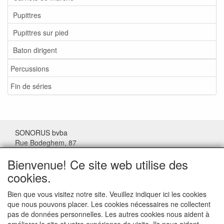
Pupittres
Pupittres sur pied
Baton dirigent
Percussions
Fin de séries
SONORUS bvba
Rue Bodeghem, 87
1000 Bruxelles
Bienvenue! Ce site web utilise des
Belgique
cookies.
Tel: (+32) 02/511.11.63
Bien que vous visitez notre site. Veuillez indiquer ici les cookies
que nous pouvons placer. Les cookies nécessaires ne collectent
Mail:
sonorus@skynet.be
pas de données personnelles. Les autres cookies nous aident à