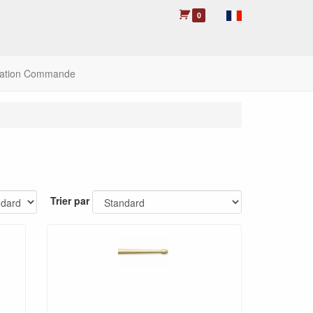
0
lation Commande
Trier par