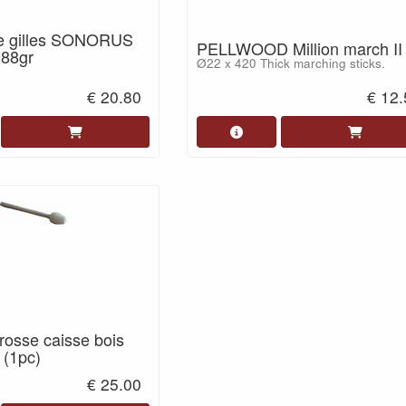
e gilles SONORUS
PELLWOOD Million march II
 88gr
Ø22 x 420 Thick marching sticks.
€ 20.80
€ 12
rosse caisse bois
(1pc)
€ 25.00