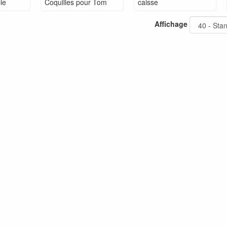
le
Coquilles pour Tom
caisse
Affichage