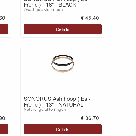
Frêne ) - 16" - BLACK
Zwart gelakte ringen
.60
€ 45.40
Détails
SONORUS Ash hoop ( Es -
Frêne ) - 13" - NATURAL
Naturel gelakte ringen
.90
€ 36.70
Détails