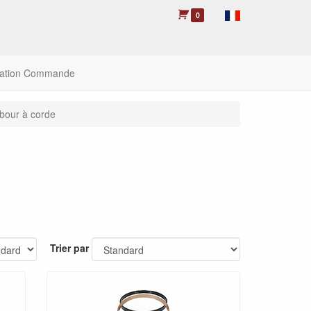
0
lation Commande
bour à corde
Trier par