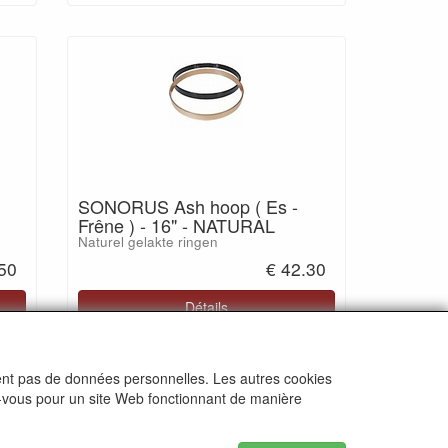
SONORUS Ash hoop ( Es -
Frêne ) - 16" - NATURAL
Naturel gelakte ringen
.50
€ 42.30
Détails
ctent pas de données personnelles. Les autres cookies
ez-vous pour un site Web fonctionnant de manière
TVA: BE.0467.066.282
Belfius: BE53 0682 1772 8853