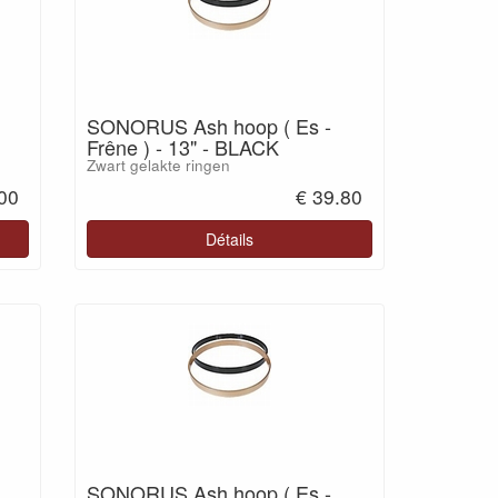
SONORUS Ash hoop ( Es -
Frêne ) - 13" - BLACK
Zwart gelakte ringen
.00
€ 39.80
Détails
SONORUS Ash hoop ( Es -