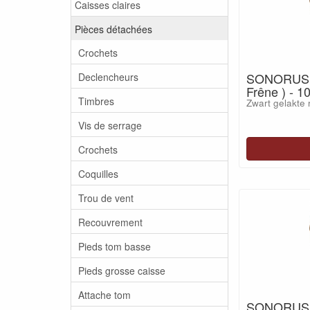
Caisses claires
Pièces détachées
Crochets
SONORUS A
Declencheurs
Frêne ) - 1
Timbres
Zwart gelakte 
Vis de serrage
Crochets
Coquilles
Trou de vent
Recouvrement
Pieds tom basse
Pieds grosse caisse
Attache tom
SONORUS A