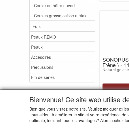
Corcle en hêtre ouvert
Cercles grosse caisse métale
Fûts
Peaux REMO
Peaux
Accesoires
SONORUS A
Frêne ) - 
Percussions
Naturel gelakt
Fin de séries
Bienvenue! Ce site web utilise d
Bien que vous visitez notre site. Veuillez indiquer ic
nous aident à améliorer le site et votre expérience de
SONORUS bvba
Tel: (+
optimale, incluant tous les avantages? Alors cochez to
Rue Bodeghem, 87
1000 Bruxelles
Mail:
s