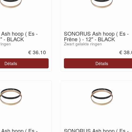
sh hoop ( Es -
SONORUS Ash hoop ( Es -
0" - BLACK
Frêne ) - 12" - BLACK
ringen
Zwart gelakte ringen
€ 36.10
€ 38
Détails
Détails
sh hoop ( Es -
SONORUS Ash hoop ( Es -