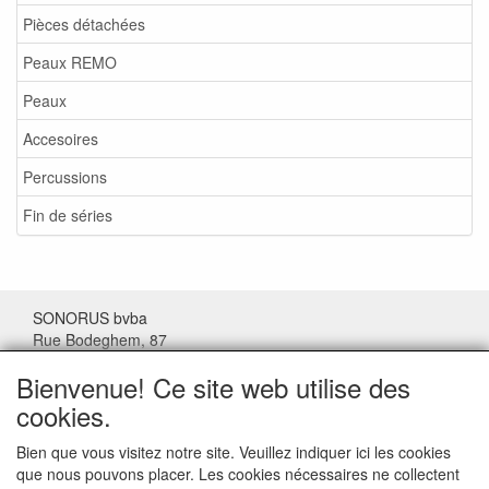
Pièces détachées
Peaux REMO
Peaux
Accesoires
Percussions
Fin de séries
SONORUS bvba
Rue Bodeghem, 87
1000 Bruxelles
Bienvenue! Ce site web utilise des
Belgique
cookies.
Tel: (+32) 02/511.11.63
Bien que vous visitez notre site. Veuillez indiquer ici les cookies
que nous pouvons placer. Les cookies nécessaires ne collectent
Mail:
sonorus@skynet.be