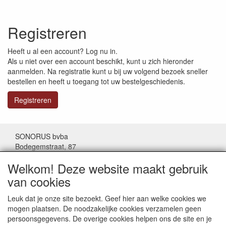
Registreren
Heeft u al een account? Log nu in.
Als u niet over een account beschikt, kunt u zich hieronder
aanmelden. Na registratie kunt u bij uw volgend bezoek sneller
bestellen en heeft u toegang tot uw bestelgeschiedenis.
Registreren
SONORUS bvba
Bodegemstraat, 87
1000 Brussel
Welkom! Deze website maakt gebruik
België
van cookies
Tel: (+32) 02/511.11.63
Leuk dat je onze site bezoekt. Geef hier aan welke cookies we
mogen plaatsen. De noodzakelijke cookies verzamelen geen
Mail:
sonorus@skynet.be
persoonsgegevens. De overige cookies helpen ons de site en je